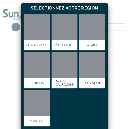
SÉLECTIONNEZ VOTRE RÉGION
Guadeloupe
GUADELOUPE
MARTINIQUE
GUYANE
ÉCOLE MOUCHET MONTRAVEL
01 novembre 2009
NOUVELLE
RÉUNION
POLYNÉSIE
CALÉDONIE
MAYOTTE