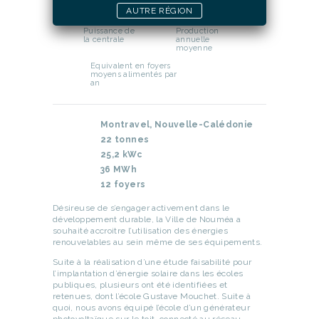
Economies
Localisation
AUTRE RÉGION
de CO2
Puissance de
Production
la centrale
annuelle
moyenne
Equivalent en foyers
moyens alimentés par
an
Montravel, Nouvelle-Calédonie
22 tonnes
25,2 kWc
36 MWh
12 foyers
Désireuse de s’engager activement dans le
développement durable, la Ville de Nouméa a
souhaité accroitre l’utilisation des énergies
renouvelables au sein même de ses équipements.
Suite à la réalisation d’une étude faisabilité pour
l’implantation d’énergie solaire dans les écoles
publiques, plusieurs ont été identifiées et
retenues, dont l’école Gustave Mouchet. Suite à
quoi, nous avons équipé l’école d’un générateur