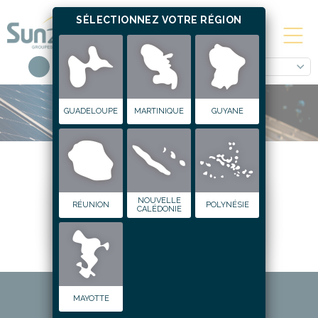
SÉLECTIONNEZ VOTRE RÉGION
Guadeloupe
GUADELOUPE
MARTINIQUE
GUYANE
CONTACTEZ-NOUS
NOUVELLE
Nature de ma demande
*
RÉUNION
POLYNÉSIE
CALÉDONIE
MAYOTTE